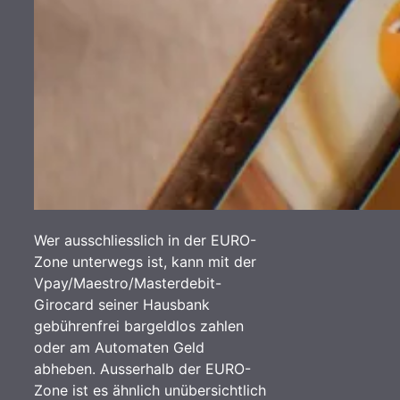
Wer ausschliesslich in der EURO-
Zone unterwegs ist, kann mit der
Vpay/Maestro/Masterdebit-
Girocard seiner Hausbank
gebührenfrei bargeldlos zahlen
oder am Automaten Geld
abheben. Ausserhalb der EURO-
Zone ist es ähnlich unübersichtlich