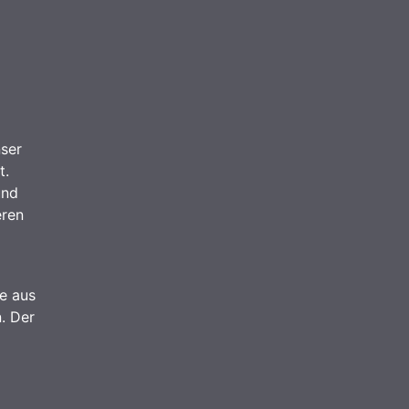
nser
t.
und
eren
ie aus
. Der