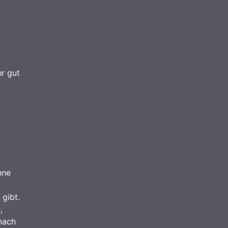
r gut
nne
 gibt.
,
nach