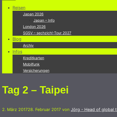
Reisen
Japan 2026
Japan – Info
London 2026
SGSV – sechzich!-Tour 2027
Blog
Archiv
Infos
Kreditkarten
Mobilfunk
Versicherungen
Tag 2 – Taipei
2. März 2017
28. Februar 2017
von
Jörg - Head of global t