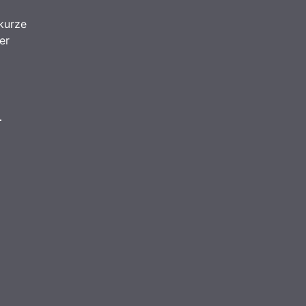
kurze
er