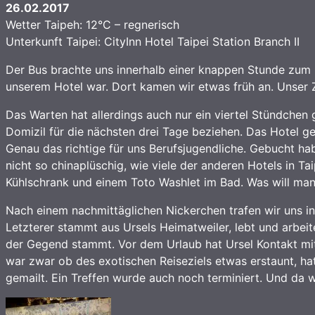
26.02.2017
Wetter Taipeh: 12°C – regnerisch
Unterkunft Taipei: CityInn Hotel Taipei Station Branch II
Der Bus brachte uns innerhalb einer knappen Stunde zum
unserem Hotel war. Dort kamen wir etwas früh an. Unser 
Das Warten hat allerdings auch nur ein viertel Stündchen
Domizil für die nächsten drei Tage beziehen. Das Hotel geh
Genau das richtige für uns Berufsjugendliche. Gebucht haben
nicht so chinaplüschig, wie viele der anderen Hotels in T
Kühlschrank und einem Toto Washlet im Bad. Was will man
Nach einem nachmittäglichen Nickerchen trafen wir uns 
Letzterer stammt aus Ursels Heimatweiler, lebt und arbeit
der Gegend stammt. Vor dem Urlaub hat Ursel Kontakt m
war zwar ob des exotischen Reiseziels etwas erstaunt, hat
gemailt. Ein Treffen wurde auch noch terminiert. Und da w