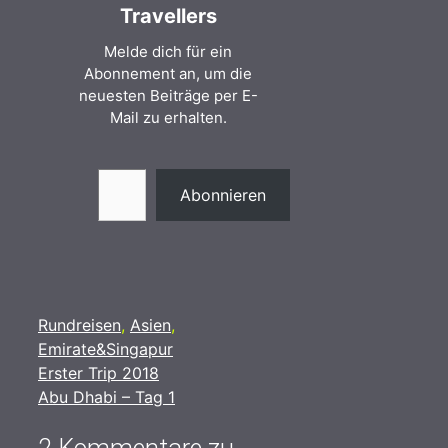
Travellers
Melde dich für ein
Abonnement an, um die
neuesten Beiträge per E-
Mail zu erhalten.
Gib deine E-Mail-Adresse ein ...
Abonnieren
Kategorien
Rundreisen
,
Asien
,
Emirate&Singapur
Erster Trip 2018
Abu Dhabi – Tag 1