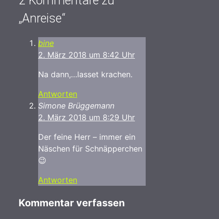
2 Kommentare zu
„Anreise“
bine
2. März 2018 um 8:42 Uhr
Na dann,…lasset krachen.
Antworten
Simone Brüggemann
2. März 2018 um 8:29 Uhr
Der feine Herr – immer ein
Näschen für Schnäpperchen
😉
Antworten
Kommentar verfassen