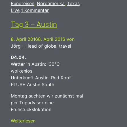
Kategorien
Schlagwörter
Rundreisen
,
Nordamerika
,
Texas
Live
1 Kommentar
Tag 3 – Austin
8. April 2016
8. April 2016
von
Jörg - Head of global travel
04.04.
Wetter in Austin: 30°C –
wolkenlos
Unterkunft Austin: Red Roof
PLUS+ Austin South
Montag suchten wir zunächst mal
per Tripadvisor eine
Frühstückslokation.
Weiterlesen