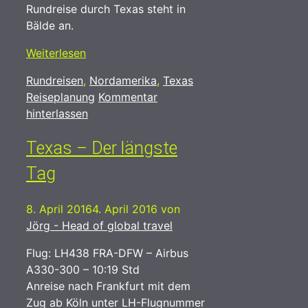
Rundreise durch Texas steht in
Bälde an.
Weiterlesen
Kategorien
Schlagwörter
Rundreisen
,
Nordamerika
,
Texas
Reiseplanung
Kommentar
hinterlassen
Texas – Der längste
Tag
8. April 2016
4. April 2016
von
Jörg - Head of global travel
Flug: LH438 FRA-DFW – Airbus
A330-300 – 10:19 Std
Anreise nach Frankfurt mit dem
Zug ab Köln unter LH-Flugnummer