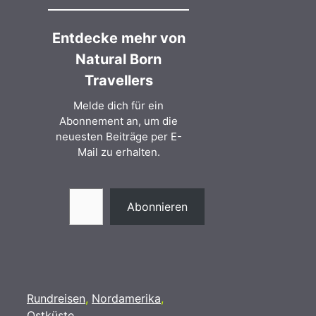
Entdecke mehr von
Natural Born
Travellers
Melde dich für ein
Abonnement an, um die
neuesten Beiträge per E-
Mail zu erhalten.
Gib deine E-Mail-Adresse ein ...
Abonnieren
Kategorien
Rundreisen
,
Nordamerika
,
Ostküste