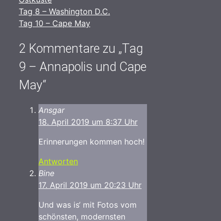
Tag 8 – Washington D.C.
Tag 10 – Cape May
2 Kommentare zu „Tag
9 – Annapolis und Cape
May“
Ansgar
18. April 2019 um 8:37 Uhr
Erinnerungen kommen hoch!
Antworten
Bine
17. April 2019 um 20:23 Uhr
Und was is‘ mit Fotos vom
schönsten, modernsten