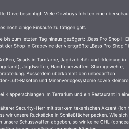
le Drive besichtigt. Viele Cowboys führten eine überscha
s noch einige Einkäufe zu tätigen galt.
 bis zum letzten Tag hinaus gezögert: „Bass Pro Shop“! E
t der Shop in Grapevine der viertgrößte „Bass Pro Shop “ 
rößen, Quads in Tarnfarbe, Jagdzubehör und -kleidung in
ungetarnt), Jagdwaffen, Handfeuerwaffen, Sturmgewehre,
hörabteilung. Ausserdem überkommt den unbedarften
 Boden-Luft-Raketen und Minenverlegesysteme sowie kleinere
drei Klapperschlangen im Terrarium und ein Restaurant in ein
r älterer Security-Herr mit starkem texanischen Akzent (ich
ass wir unsere Rucksäcke in Schließfächer packen. Wie sich
lich unsere Schusswaffen abgeben, so wir keine CHL (concea
waffen tragen zu dürfen) vorweisen könnten.