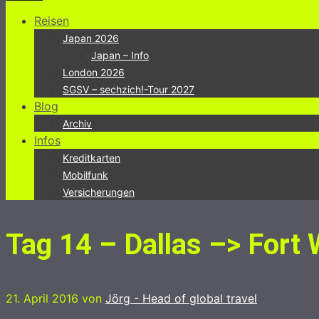
Reisen
Japan 2026
Japan – Info
London 2026
SGSV – sechzich!-Tour 2027
Blog
Archiv
Infos
Kreditkarten
Mobilfunk
Versicherungen
Tag 14 – Dallas –> Fort
21. April 2016
von
Jörg - Head of global travel