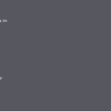
s im
ir