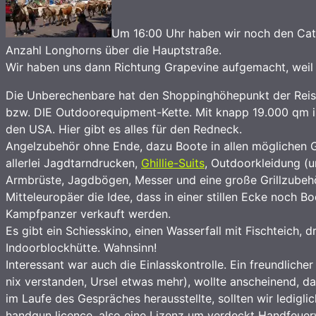
Um 16:00 Uhr haben wir noch den Catt
Anzahl Longhorns über die Hauptstraße.
Wir haben uns dann Richtung Grapevine aufgemacht, weil e
Die Unberechenbare hat den Shoppinghöhepunkt der Reise
bzw. DIE Outdoorequipment-Kette. Mit knapp 19.000 qm is
den USA. Hier gibt es alles für den Redneck.
Angelzubehör ohne Ende, dazu Boote in allen möglichen G
allerlei Jagdtarndrucken,
Ghillie-Suits
, Outdoorkleidung (
Armbrüste, Jagdbögen, Messer und eine große Grillzube
Mitteleuropäer die Idee, dass in einer stillen Ecke noch
Kampfpanzer verkauft werden.
Es gibt ein Schiesskino, einen Wasserfall mit Fischteich, 
Indoorblockhütte. Wahnsinn!
Interessant war auch die Einlasskontrolle. Ein freundliche
nix verstanden, Ursel etwas mehr), wollte anscheinend, d
im Laufe des Gespräches herausstellte, sollten wir ledig
handgun licence. also eine Lizenz um verdeckt Handfeuer