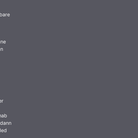
ubare
ine
in
er
 hab
 dann
led