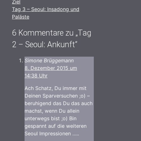
Ziel
Tag 3 – Seoul: Insadong und
Paläste
6 Kommentare zu „Tag
2 – Seoul: Ankunft“
Simone Brüggemann
8. Dezember 2015 um
14:38 Uhr
Ach Schatz, Du immer mit
Deinen Sparversuchen ;o) –
beruhigend das Du das auch
machst, wenn Du allein
unterwegs bist ;o) Bin
gespannt auf die weiteren
Seoul Impressionen …..