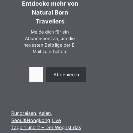
Entdecke mehr von
Natural Born
Travellers
Melde dich für ein
Abonnement an, um die
neuesten Beiträge per E-
Mail zu erhalten.
Gib deine E-Mail-Adresse ein ...
Abonnieren
Kategorien
Rundreisen
,
Asien
,
Schlagwörter
Seoul&Hongkong
Live
Tage 1 und 2 – Der Weg ist das