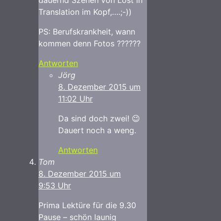
dauernd Szenen von Lost in
Translation im Kopf,….;-))
PS: Berufskrankheit, wann
kommen denn Fotos ??????
Antworten
Jörg
8. Dezember 2015 um
11:02 Uhr
Da sind doch zwei! 😉
Dauert noch a weng.
Antworten
Tom
8. Dezember 2015 um
9:53 Uhr
Prima Lektüre für die 9.30
Pause – schön launig