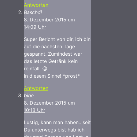
Antworten
Baschdi
8. Dezember 2015 um
14:09 Uhr
Super Bericht von dir, ich bin
auf die nächsten Tage
gespannt. Zumindest war
das letzte Getränk kein
reinfall. 😉
In diesem Sinne! *prost*
Antworten
bine
8. Dezember 2015 um
10:18 Uhr
Lustig, kann man haben…seit
Du unterwegs bist hab ich