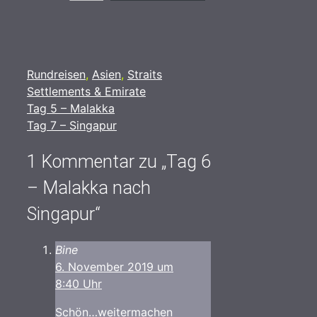
Kategorien
Rundreisen
,
Asien
,
Straits
Settlements & Emirate
Tag 5 – Malakka
Tag 7 – Singapur
1 Kommentar zu „Tag 6
– Malakka nach
Singapur“
Bine
6. November 2019 um
8:40 Uhr
Schön…weitermachen