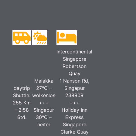
Intercontinental
Singapore
Robertson
Quay
Malakka
1 Nanson Rd,
daytrip
27°C –
Singapur
Shuttle:
wolkenlos
238909
255 Km
+++
+++
– 2:58
Singapur
Holiday Inn
Std.
30°C –
Express
heiter
Singapore
Clarke Quay